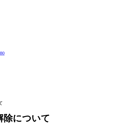
280
て
解除について